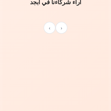
آراء شركاءنا في أبجد
›
‹