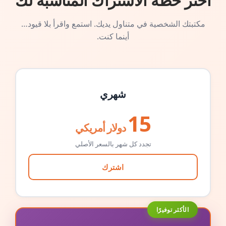
اختر خطة الاشتراك المناسبة لك
مكتبتك الشخصية في متناول يديك. استمع واقرأ بلا قيود…
أينما كنت.
شهري
15
دولار أمريكي
تجدد كل شهر بالسعر الأصلي
اشترك
الأكثر توفيرًا