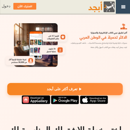
اشترك الآن
دخول
تعرف أكثر على أبجد