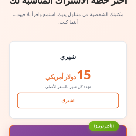
اختر خطة الاشتراك المناسبة لك
مكتبتك الشخصية في متناول يديك. استمع واقرأ بلا قيود…
أينما كنت.
شهري
15
دولار أمريكي
تجدد كل شهر بالسعر الأصلي
اشترك
الأكثر توفيرًا