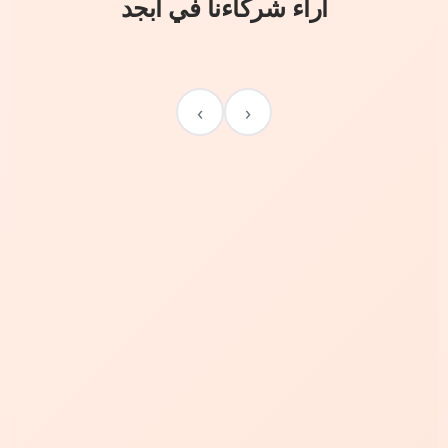
آراء شركاءنا في أبجد
›
‹