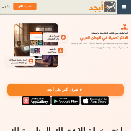
اشترك الآن
دخول
تعرف أكثر على أبجد