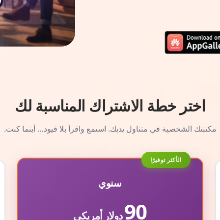
اختر خطة الاشتراك المناسبة لك
مكتبتك الشخصية في متناول يديك. استمع واقرأ بلا قيود… أينما كنت.
الأكثر توفيرًا
سنوي
90
دولار أمريكي