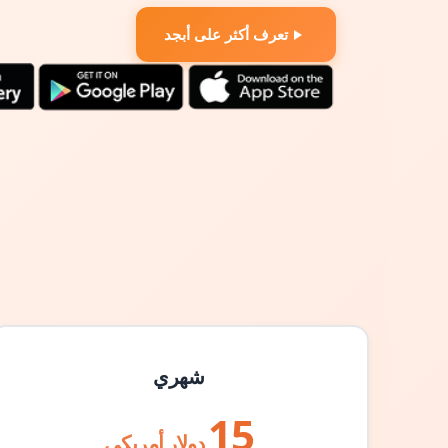
تعرف أكثر على أبجد
شهري
15
دولار أمريكي