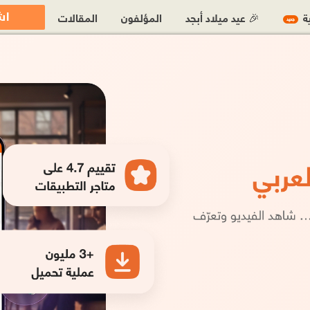
اش
ية
🎉 عيد ميلاد أبجد
المؤلفون
المقالات
جديد