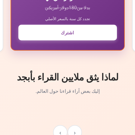
بدلا من
180
دولار أمريكي
تجدد كل سنة بالسعر الأصلي
اشترك
لماذا يثق ملايين القراء بأبجد
إليك بعض آراء قراءنا حول العالم.
›
‹