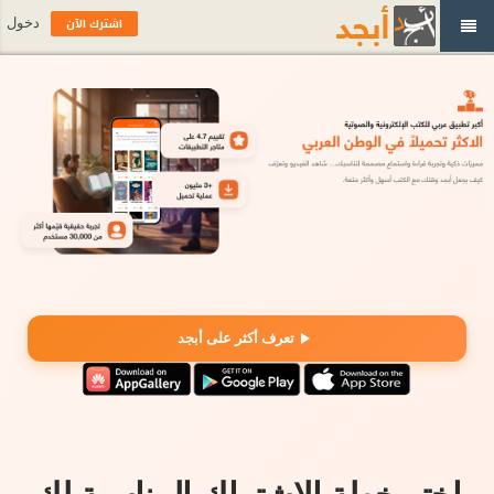
اشترك الآن
دخول
تعرف أكثر على أبجد