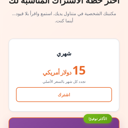
اختر خطة الاشتراك المناسبة لك
مكتبتك الشخصية في متناول يديك. استمع واقرأ بلا قيود…
أينما كنت.
شهري
15
دولار أمريكي
تجدد كل شهر بالسعر الأصلي
اشترك
الأكثر توفيرًا