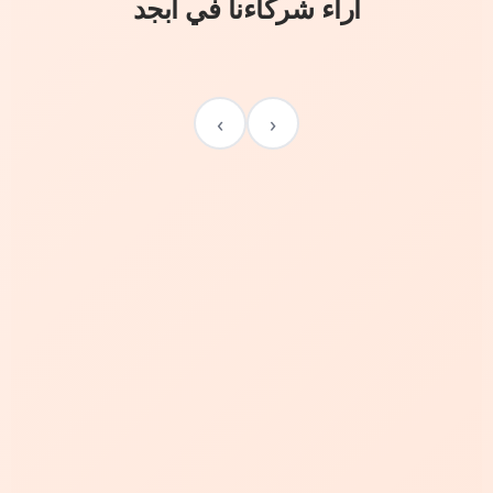
آراء شركاءنا في أبجد
›
‹