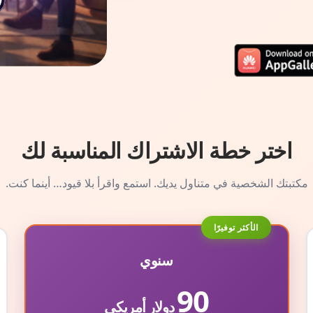
اختر خطة الاشتراك المناسبة لك
مكتبتك الشخصية في متناول يديك. استمع واقرأ بلا قيود… أينما كنت.
الأكثر توفيرًا
سنوي
90
دولار أمريكي