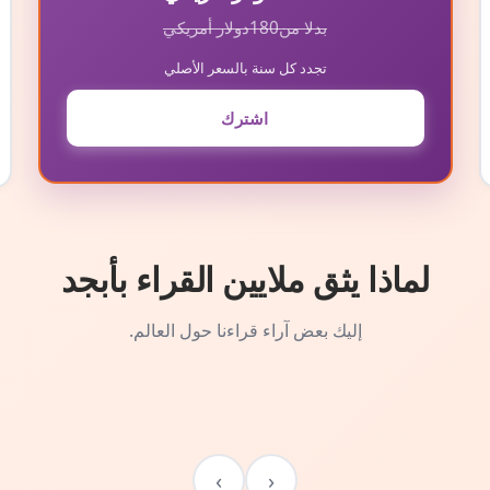
بدلا من
180
دولار أمريكي
تجدد كل سنة بالسعر الأصلي
اشترك
لماذا يثق ملايين القراء بأبجد
إليك بعض آراء قراءنا حول العالم.
›
‹