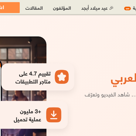
اش
ية
🎉 عيد ميلاد أبجد
المؤلفون
المقالات
جديد