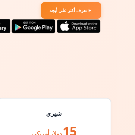
تعرف أكثر على أبجد
شهري
15
دولار أمريكي