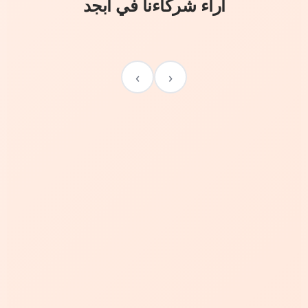
آراء شركاءنا في أبجد
›
‹