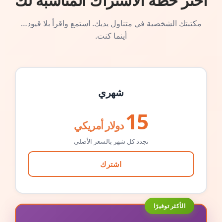
اختر خطة الاشتراك المناسبة لك
مكتبتك الشخصية في متناول يديك. استمع واقرأ بلا قيود…
أينما كنت.
شهري
15
دولار أمريكي
تجدد كل شهر بالسعر الأصلي
اشترك
الأكثر توفيرًا