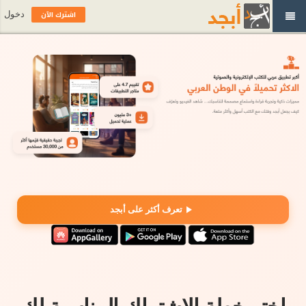
اشترك الآن
دخول
تعرف أكثر على أبجد