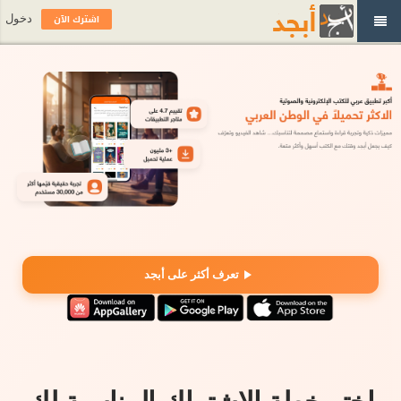
اشترك الآن
دخول
تعرف أكثر على أبجد