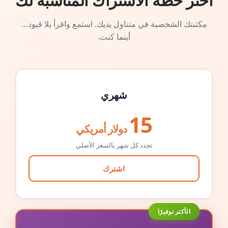
اختر خطة الاشتراك المناسبة لك
مكتبتك الشخصية في متناول يديك. استمع واقرأ بلا قيود…
أينما كنت.
شهري
15
دولار أمريكي
تجدد كل شهر بالسعر الأصلي
اشترك
الأكثر توفيرًا