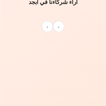
آراء شركاءنا في أبجد
›
‹