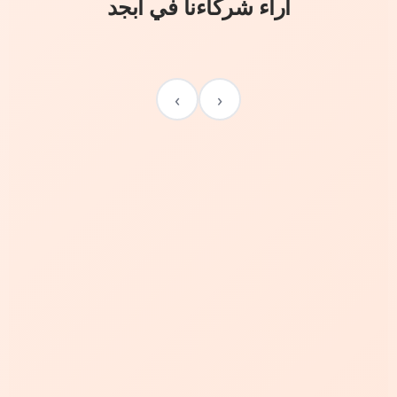
آراء شركاءنا في أبجد
›
‹