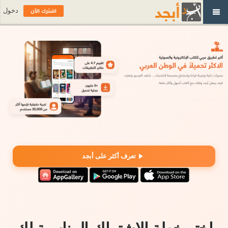
اشترك الآن
دخول
تعرف أكثر على أبجد