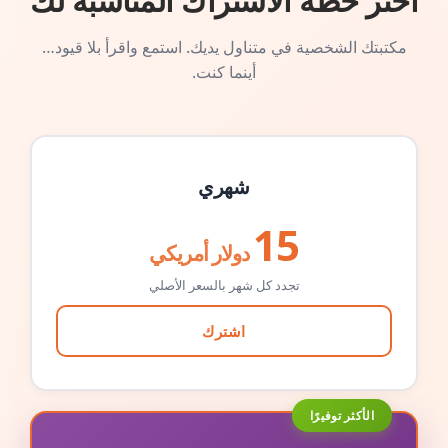
اختر خطة الاشتراك المناسبة لك
مكتبتك الشخصية في متناول يديك. استمع واقرأ بلا قيود…
أينما كنت.
شهري
15
دولار أمريكي
تجدد كل شهر بالسعر الأصلي
اشترك
الأكثر توفيرًا