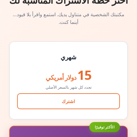
اختر خطة الاشتراك المناسبة لك
مكتبتك الشخصية في متناول يديك. استمع واقرأ بلا قيود…
أينما كنت.
شهري
15
دولار أمريكي
تجدد كل شهر بالسعر الأصلي
اشترك
الأكثر توفيرًا