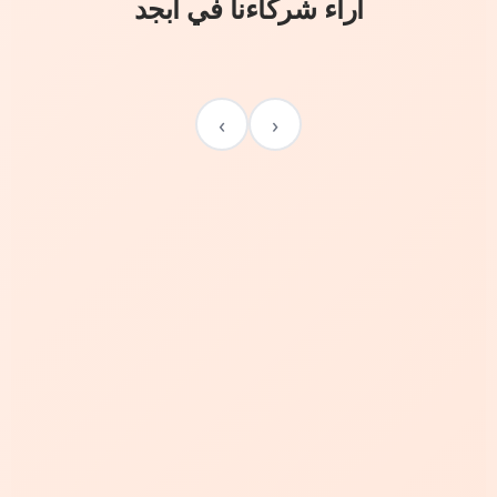
آراء شركاءنا في أبجد
›
‹