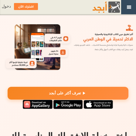
اشترك الآن
دخول
تعرف أكثر على أبجد