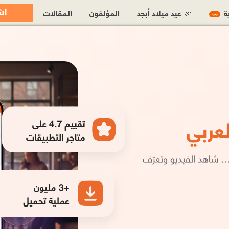
اش
ية
🎉 عيد ميلاد أبجد
المؤلفون
المقالات
جديد