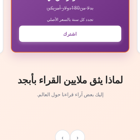
بدلا من
180
دولار أمريكي
تجدد كل سنة بالسعر الأصلي
اشترك
لماذا يثق ملايين القراء بأبجد
إليك بعض آراء قراءنا حول العالم.
›
‹