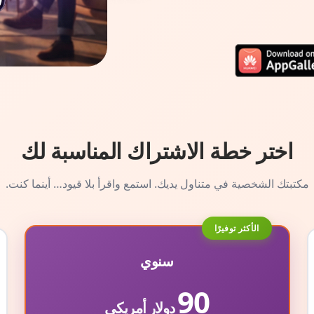
اختر خطة الاشتراك المناسبة لك
مكتبتك الشخصية في متناول يديك. استمع واقرأ بلا قيود… أينما كنت.
الأكثر توفيرًا
سنوي
90
دولار أمريكي