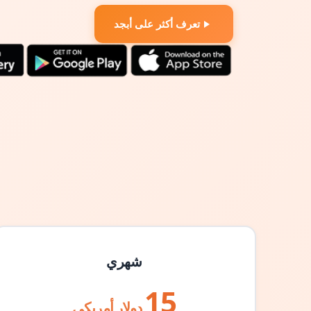
تعرف أكثر على أبجد
شهري
15
دولار أمريكي