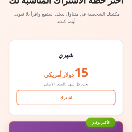
اختر خطة الاشتراك المناسبة لك
مكتبتك الشخصية في متناول يديك. استمع واقرأ بلا قيود…
أينما كنت.
شهري
15
دولار أمريكي
تجدد كل شهر بالسعر الأصلي
اشترك
الأكثر توفيرًا