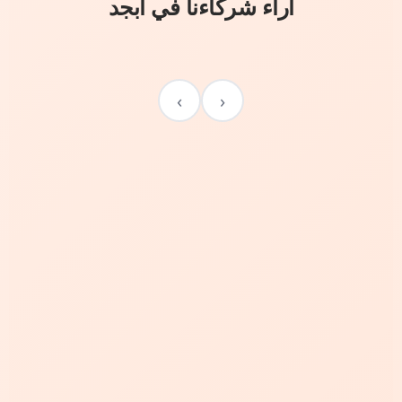
آراء شركاءنا في أبجد
›
‹