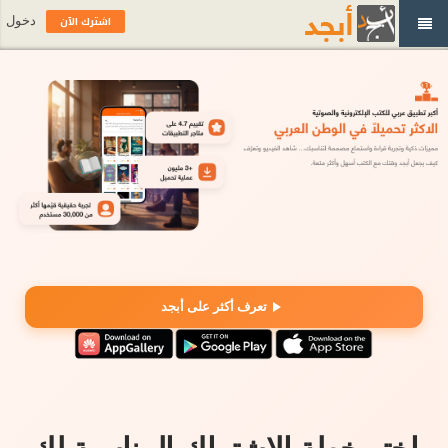
اشترك الآن
دخول
تعرف أكثر على أبجد