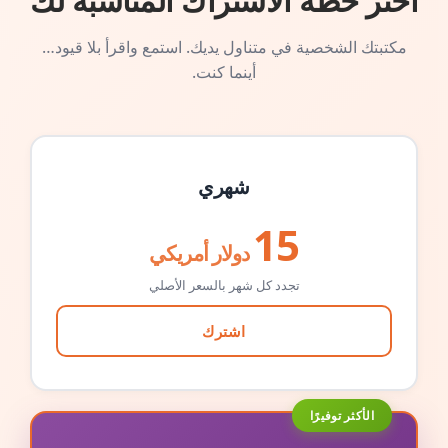
اختر خطة الاشتراك المناسبة لك
مكتبتك الشخصية في متناول يديك. استمع واقرأ بلا قيود…
أينما كنت.
شهري
15
دولار أمريكي
تجدد كل شهر بالسعر الأصلي
اشترك
الأكثر توفيرًا