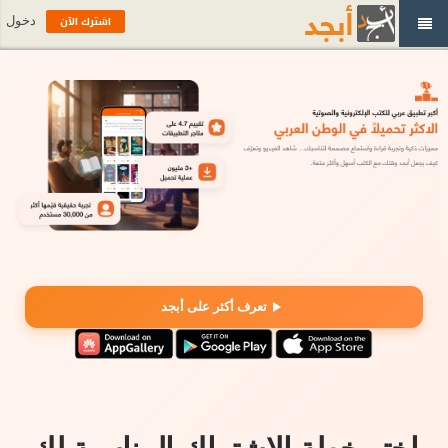
اشترك الآن
دخول
تعرف أكثر على أبجد