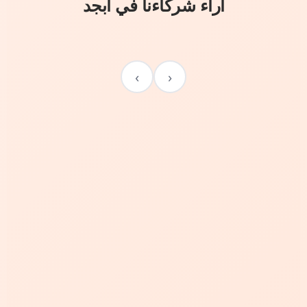
آراء شركاءنا في أبجد
›
‹