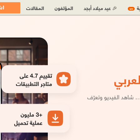
اش
ية
🎉 عيد ميلاد أبجد
المؤلفون
المقالات
جديد