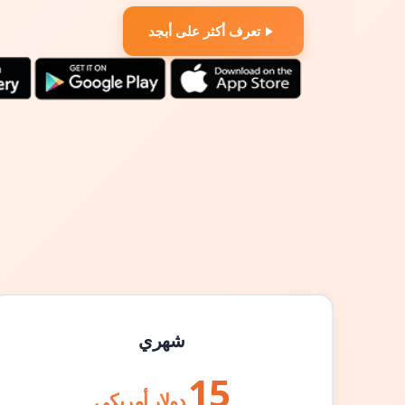
تعرف أكثر على أبجد
شهري
15
دولار أمريكي