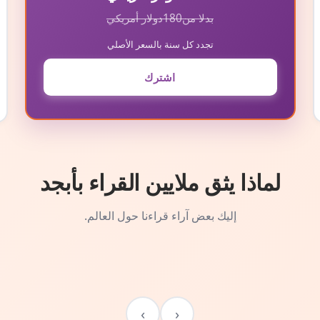
بدلا من
180
دولار أمريكي
تجدد كل سنة بالسعر الأصلي
اشترك
لماذا يثق ملايين القراء بأبجد
إليك بعض آراء قراءنا حول العالم.
›
‹