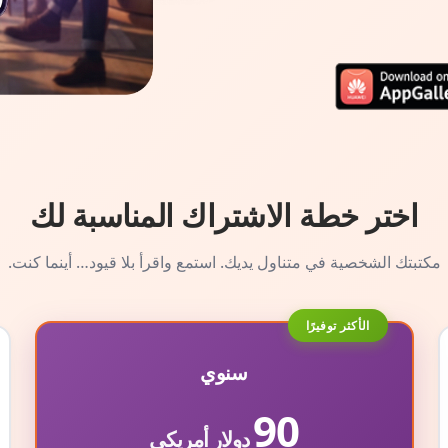
اختر خطة الاشتراك المناسبة لك
مكتبتك الشخصية في متناول يديك. استمع واقرأ بلا قيود… أينما كنت.
الأكثر توفيرًا
سنوي
90
دولار أمريكي