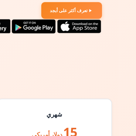
تعرف أكثر على أبجد
شهري
15
دولار أمريكي