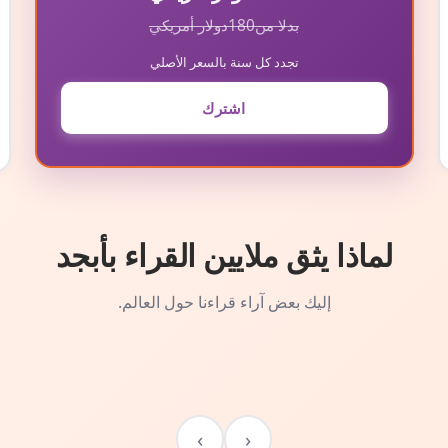
بدلا من
180
دولار أمريكي
تجدد كل سنة بالسعر الأصلي
اشترك
لماذا يثق ملايين القراء بأبجد
إليك بعض آراء قراءنا حول العالم.
›
‹