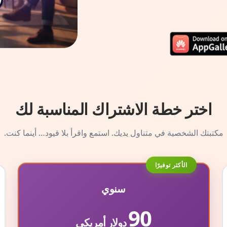
اختر خطة الاشتراك المناسبة لك
مكتبتك الشخصية في متناول يديك. استمع واقرأ بلا قيود… أينما كنت.
الأكثر توفيرًا
سنوي
90
دولار أمريكي