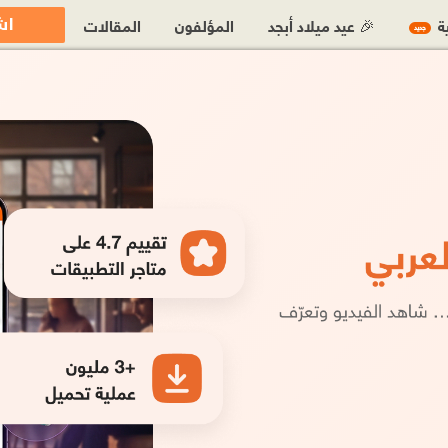
اش
ية
🎉 عيد ميلاد أبجد
المؤلفون
المقالات
جديد