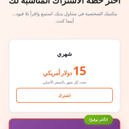
اختر خطة الاشتراك المناسبة لك
مكتبتك الشخصية في متناول يديك. استمع واقرأ بلا قيود…
أينما كنت.
شهري
15
دولار أمريكي
تجدد كل شهر بالسعر الأصلي
اشترك
الأكثر توفيرًا