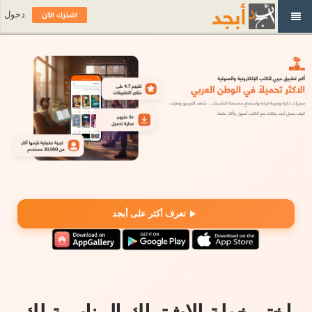
اشترك الآن
دخول
تعرف أكثر على أبجد