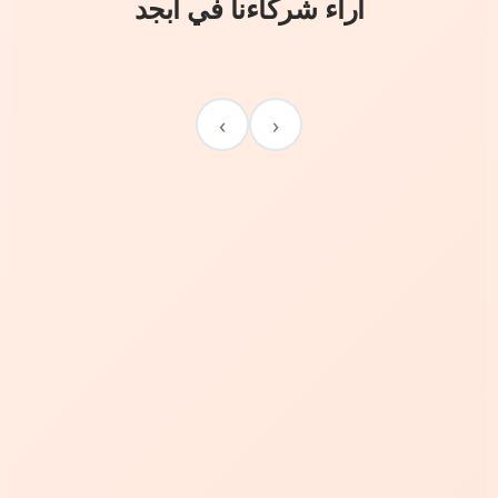
آراء شركاءنا في أبجد
›
‹