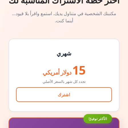
اختر خطة الاشتراك المناسبة لك
مكتبتك الشخصية في متناول يديك. استمع واقرأ بلا قيود…
أينما كنت.
شهري
15
دولار أمريكي
تجدد كل شهر بالسعر الأصلي
اشترك
الأكثر توفيرًا