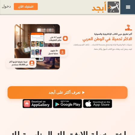
اشترك الآن
دخول
تعرف أكثر على أبجد