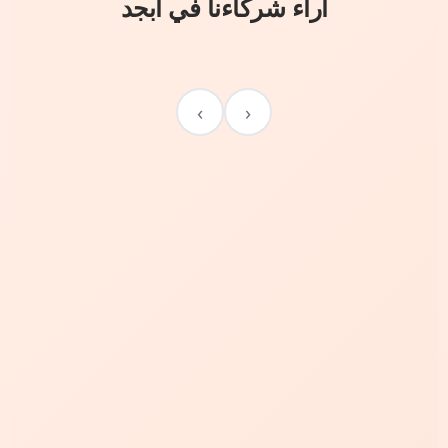
آراء شركاءنا في أبجد
›
‹