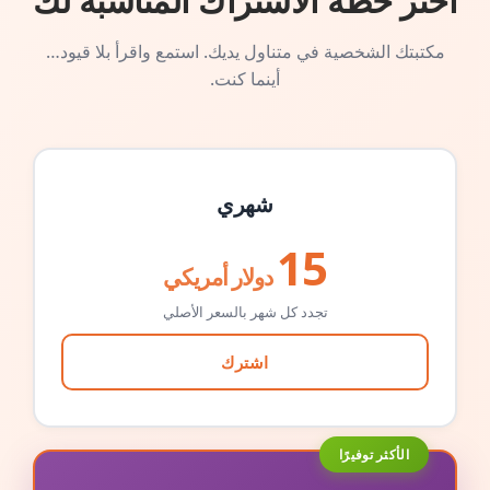
اختر خطة الاشتراك المناسبة لك
مكتبتك الشخصية في متناول يديك. استمع واقرأ بلا قيود…
أينما كنت.
شهري
15
دولار أمريكي
تجدد كل شهر بالسعر الأصلي
اشترك
الأكثر توفيرًا