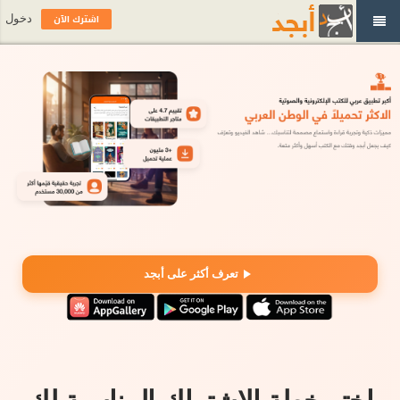
اشترك الآن
دخول
تعرف أكثر على أبجد