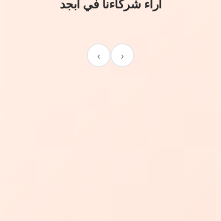
آراء شركاءنا في أبجد
›
‹