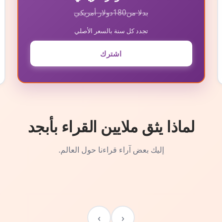
بدلا من
180
دولار أمريكي
تجدد كل سنة بالسعر الأصلي
اشترك
لماذا يثق ملايين القراء بأبجد
إليك بعض آراء قراءنا حول العالم.
›
‹