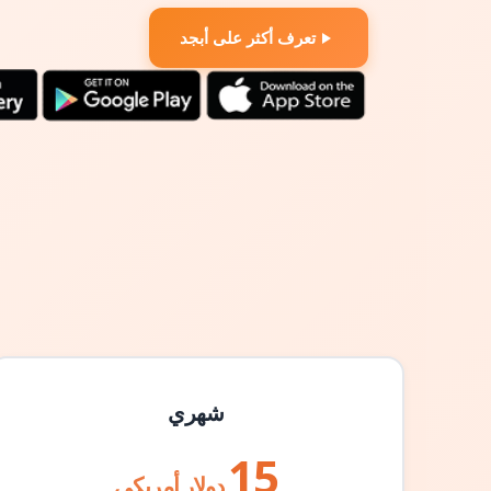
تعرف أكثر على أبجد
شهري
15
دولار أمريكي