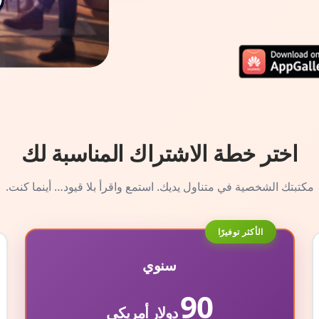
اختر خطة الاشتراك المناسبة لك
مكتبتك الشخصية في متناول يديك. استمع واقرأ بلا قيود… أينما كنت.
الأكثر توفيرًا
سنوي
90
دولار أمريكي