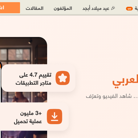
اش
ية
🎉 عيد ميلاد أبجد
المؤلفون
المقالات
جديد