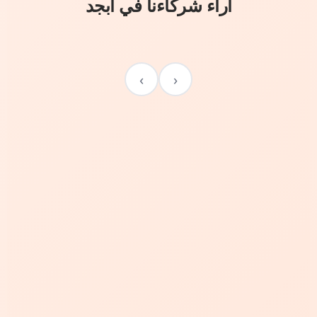
آراء شركاءنا في أبجد
›
‹