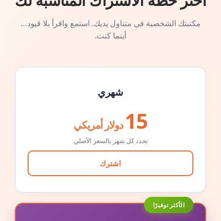
اختر خطة الاشتراك المناسبة لك
مكتبتك الشخصية في متناول يديك. استمع واقرأ بلا قيود…
أينما كنت.
شهري
15
دولار أمريكي
تجدد كل شهر بالسعر الأصلي
اشترك
الأكثر توفيرًا