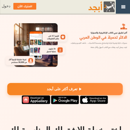
اشترك الآن
دخول
تعرف أكثر على أبجد