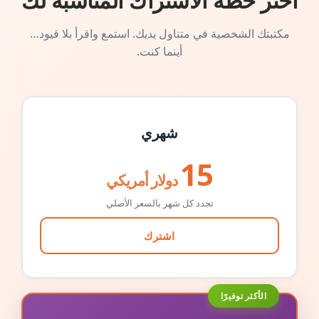
اختر خطة الاشتراك المناسبة لك
مكتبتك الشخصية في متناول يديك. استمع واقرأ بلا قيود…
أينما كنت.
شهري
15
دولار أمريكي
تجدد كل شهر بالسعر الأصلي
اشترك
الأكثر توفيرًا