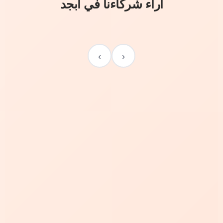
آراء شركاءنا في أبجد
›
‹