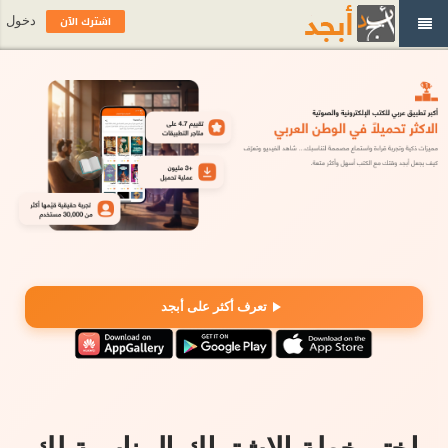
اشترك الآن
دخول
تعرف أكثر على أبجد