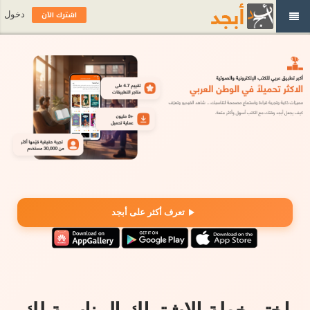
اشترك الآن
دخول
تعرف أكثر على أبجد