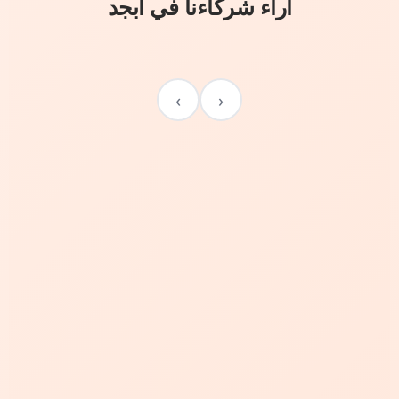
آراء شركاءنا في أبجد
›
‹