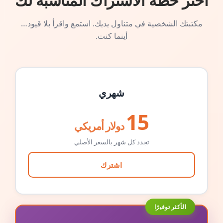
اختر خطة الاشتراك المناسبة لك
مكتبتك الشخصية في متناول يديك. استمع واقرأ بلا قيود…
أينما كنت.
شهري
15
دولار أمريكي
تجدد كل شهر بالسعر الأصلي
اشترك
الأكثر توفيرًا