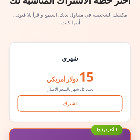
اختر خطة الاشتراك المناسبة لك
مكتبتك الشخصية في متناول يديك. استمع واقرأ بلا قيود…
أينما كنت.
شهري
15
دولار أمريكي
تجدد كل شهر بالسعر الأصلي
اشترك
الأكثر توفيرًا