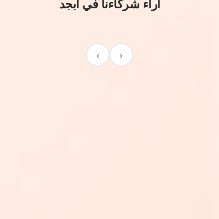
آراء شركاءنا في أبجد
›
‹