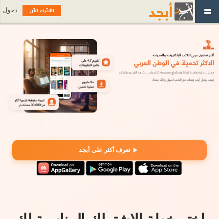
اشترك الآن
دخول
تعرف أكثر على أبجد