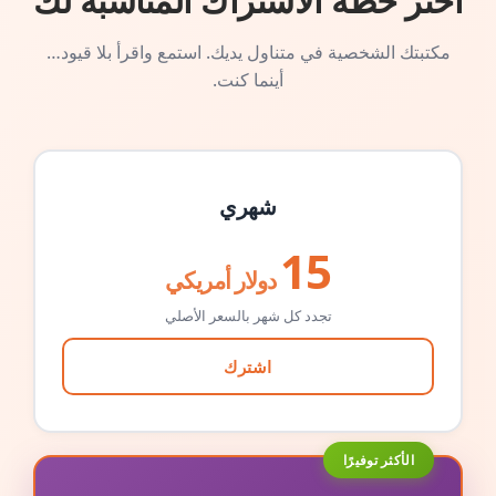
اختر خطة الاشتراك المناسبة لك
مكتبتك الشخصية في متناول يديك. استمع واقرأ بلا قيود…
أينما كنت.
شهري
15
دولار أمريكي
تجدد كل شهر بالسعر الأصلي
اشترك
الأكثر توفيرًا