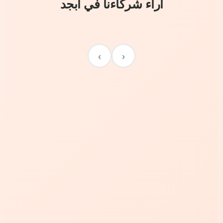
آراء شركاءنا في أبجد
›
‹