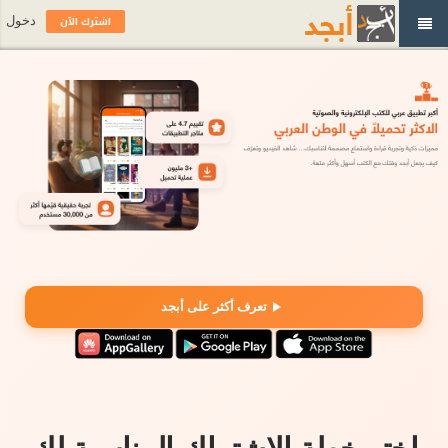
اشترك الآن
دخول
تعرف أكثر على أبجد