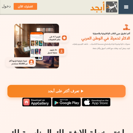
اشترك الآن
دخول
تعرف أكثر على أبجد