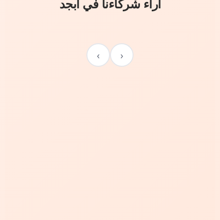
آراء شركاءنا في أبجد
›
‹