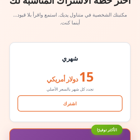
اختر خطة الاشتراك المناسبة لك
مكتبتك الشخصية في متناول يديك. استمع واقرأ بلا قيود…
أينما كنت.
شهري
15
دولار أمريكي
تجدد كل شهر بالسعر الأصلي
اشترك
الأكثر توفيرًا