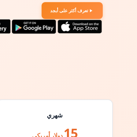
تعرف أكثر على أبجد
شهري
15
دولار أمريكي