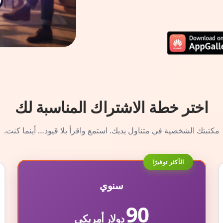
اختر خطة الاشتراك المناسبة لك
مكتبتك الشخصية في متناول يديك. استمع واقرأ بلا قيود… أينما كنت.
الأكثر توفيرًا
سنوي
90
دولار أمريكي