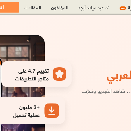
اش
ية
🎉 عيد ميلاد أبجد
المؤلفون
المقالات
جديد