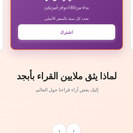
بدلا من
180
دولار أمريكي
تجدد كل سنة بالسعر الأصلي
اشترك
لماذا يثق ملايين القراء بأبجد
إليك بعض آراء قراءنا حول العالم.
›
‹