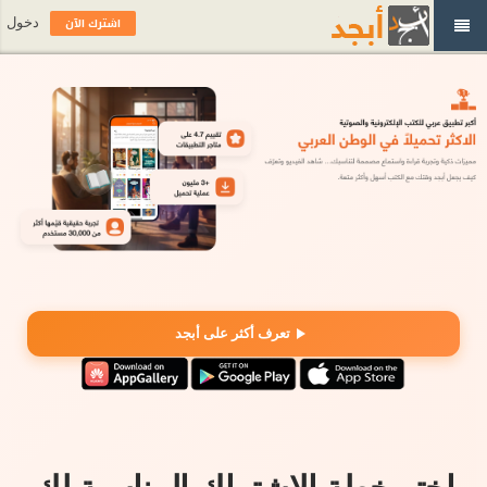
اشترك الآن
دخول
تعرف أكثر على أبجد