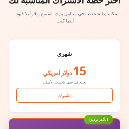
اختر خطة الاشتراك المناسبة لك
مكتبتك الشخصية في متناول يديك. استمع واقرأ بلا قيود…
أينما كنت.
شهري
15
دولار أمريكي
تجدد كل شهر بالسعر الأصلي
اشترك
الأكثر توفيرًا