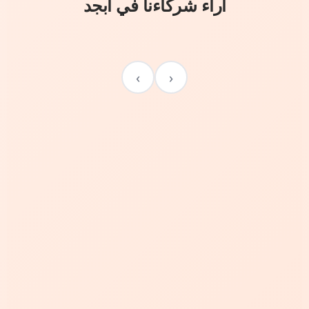
آراء شركاءنا في أبجد
›
‹