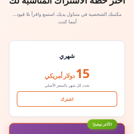
اختر خطة الاشتراك المناسبة لك
مكتبتك الشخصية في متناول يديك. استمع واقرأ بلا قيود…
أينما كنت.
شهري
15
دولار أمريكي
تجدد كل شهر بالسعر الأصلي
اشترك
الأكثر توفيرًا