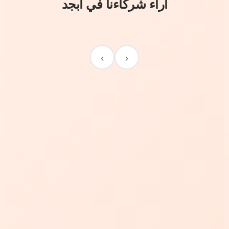
آراء شركاءنا في أبجد
›
‹