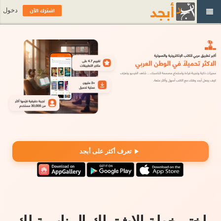
اشترك الآن
دخول
تعرف أكثر على أبجد