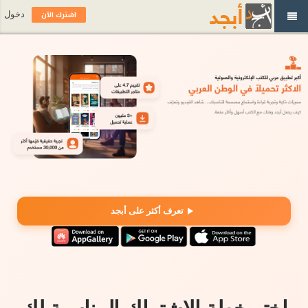
اشترك الآن
دخول
تعرف أكثر على أبجد