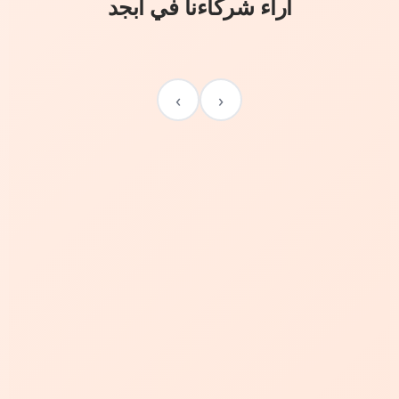
آراء شركاءنا في أبجد
›
‹