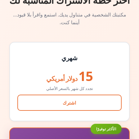
اختر خطة الاشتراك المناسبة لك
مكتبتك الشخصية في متناول يديك. استمع واقرأ بلا قيود…
أينما كنت.
شهري
15
دولار أمريكي
تجدد كل شهر بالسعر الأصلي
اشترك
الأكثر توفيرًا