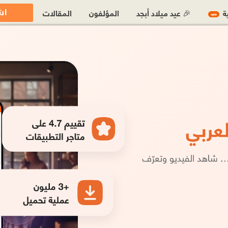
اش
ية
🎉 عيد ميلاد أبجد
المؤلفون
المقالات
جديد