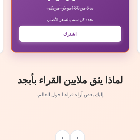
بدلا من
180
دولار أمريكي
تجدد كل سنة بالسعر الأصلي
اشترك
لماذا يثق ملايين القراء بأبجد
إليك بعض آراء قراءنا حول العالم.
›
‹