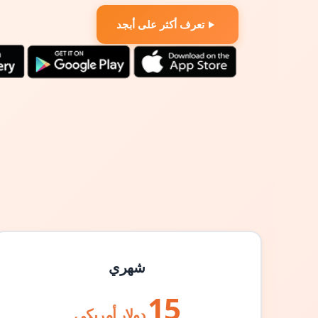
تعرف أكثر على أبجد
شهري
15
دولار أمريكي