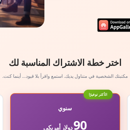
اختر خطة الاشتراك المناسبة لك
مكتبتك الشخصية في متناول يديك. استمع واقرأ بلا قيود… أينما كنت.
الأكثر توفيرًا
سنوي
90
دولار أمريكي