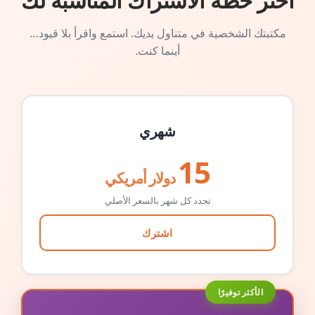
اختر خطة الاشتراك المناسبة لك
مكتبتك الشخصية في متناول يديك. استمع واقرأ بلا قيود…
أينما كنت.
شهري
15
دولار أمريكي
تجدد كل شهر بالسعر الأصلي
اشترك
الأكثر توفيرًا