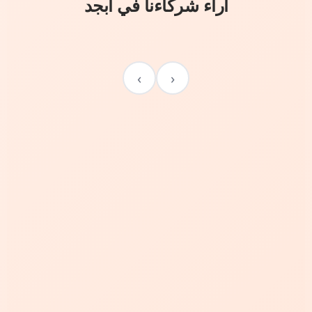
آراء شركاءنا في أبجد
›
‹