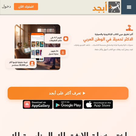
اشترك الآن
دخول
تعرف أكثر على أبجد