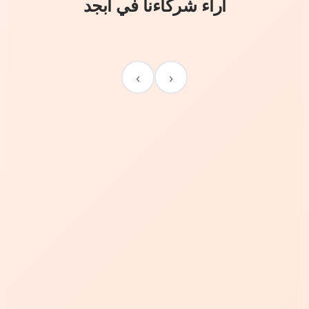
آراء شركاءنا في أبجد
›
‹