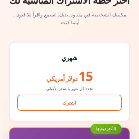
اختر خطة الاشتراك المناسبة لك
مكتبتك الشخصية في متناول يديك. استمع واقرأ بلا قيود…
أينما كنت.
شهري
15
دولار أمريكي
تجدد كل شهر بالسعر الأصلي
اشترك
الأكثر توفيرًا