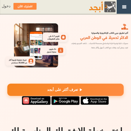
اشترك الآن
دخول
تعرف أكثر على أبجد