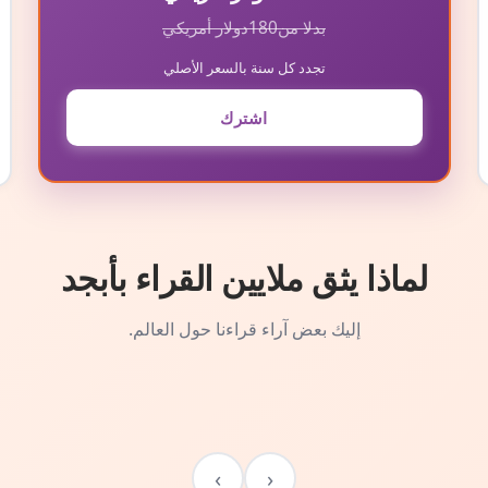
بدلا من
180
دولار أمريكي
تجدد كل سنة بالسعر الأصلي
اشترك
لماذا يثق ملايين القراء بأبجد
إليك بعض آراء قراءنا حول العالم.
›
‹