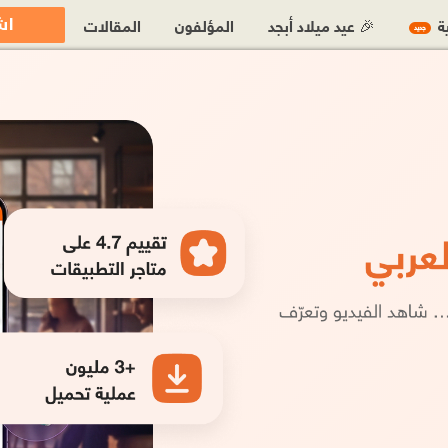
اش
ية
🎉 عيد ميلاد أبجد
المؤلفون
المقالات
جديد