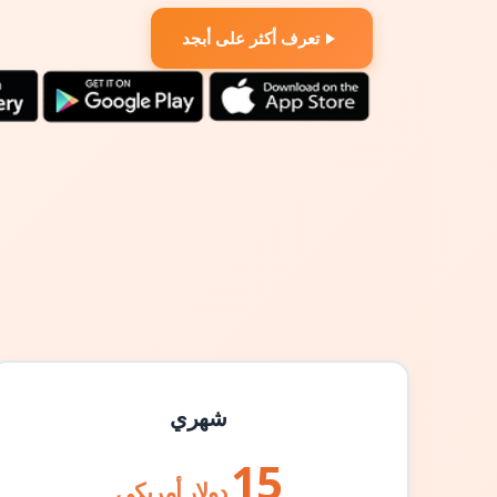
تعرف أكثر على أبجد
شهري
15
دولار أمريكي