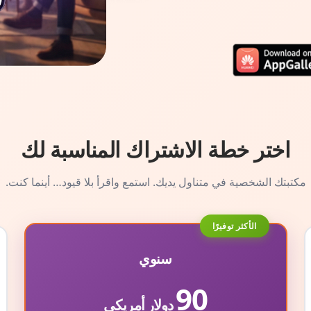
اختر خطة الاشتراك المناسبة لك
مكتبتك الشخصية في متناول يديك. استمع واقرأ بلا قيود… أينما كنت.
الأكثر توفيرًا
سنوي
90
دولار أمريكي