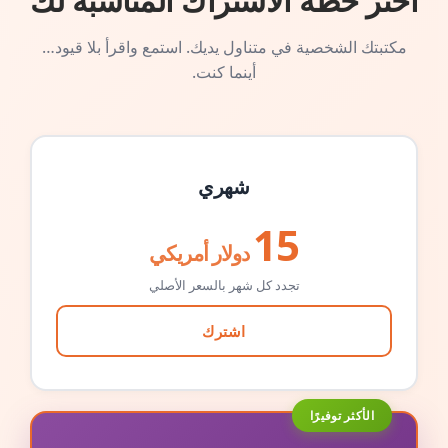
اختر خطة الاشتراك المناسبة لك
مكتبتك الشخصية في متناول يديك. استمع واقرأ بلا قيود…
أينما كنت.
شهري
15
دولار أمريكي
تجدد كل شهر بالسعر الأصلي
اشترك
الأكثر توفيرًا