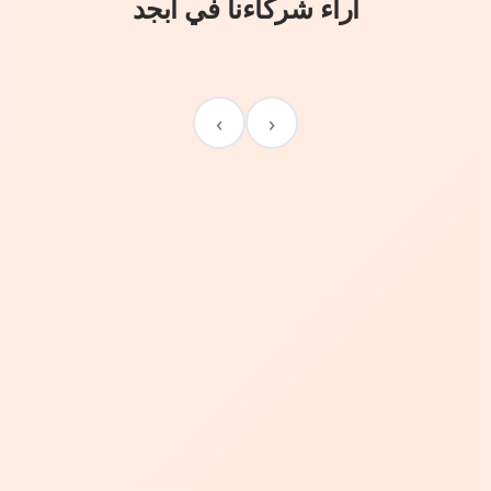
آراء شركاءنا في أبجد
›
‹