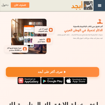
اشترك الآن
دخول
تعرف أكثر على أبجد