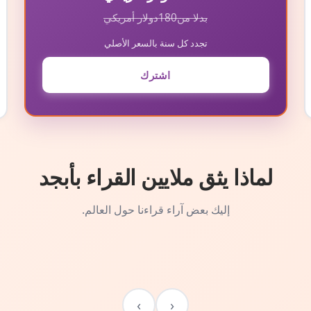
بدلا من
180
دولار أمريكي
تجدد كل سنة بالسعر الأصلي
اشترك
لماذا يثق ملايين القراء بأبجد
إليك بعض آراء قراءنا حول العالم.
›
‹