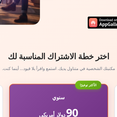
اختر خطة الاشتراك المناسبة لك
مكتبتك الشخصية في متناول يديك. استمع واقرأ بلا قيود… أينما كنت.
الأكثر توفيرًا
سنوي
90
دولار أمريكي