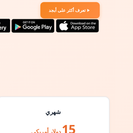
تعرف أكثر على أبجد
شهري
15
دولار أمريكي