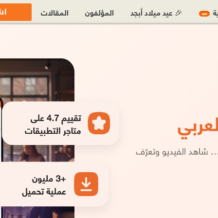
اش
ية
🎉 عيد ميلاد أبجد
المؤلفون
المقالات
جديد