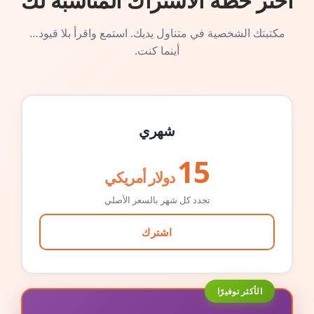
اختر خطة الاشتراك المناسبة لك
مكتبتك الشخصية في متناول يديك. استمع واقرأ بلا قيود…
أينما كنت.
شهري
15
دولار أمريكي
تجدد كل شهر بالسعر الأصلي
اشترك
الأكثر توفيرًا