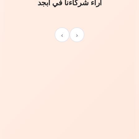
آراء شركاءنا في أبجد
›
‹