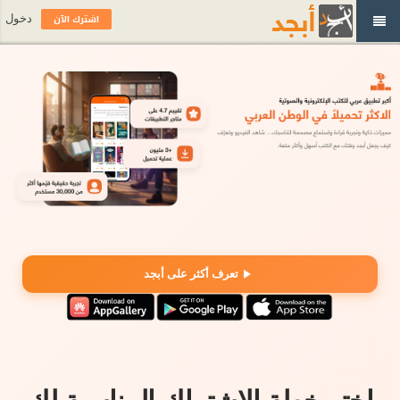
اشترك الآن
دخول
تعرف أكثر على أبجد