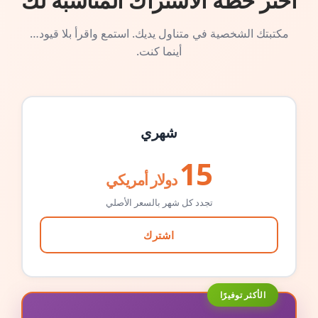
اختر خطة الاشتراك المناسبة لك
مكتبتك الشخصية في متناول يديك. استمع واقرأ بلا قيود…
أينما كنت.
شهري
15
دولار أمريكي
تجدد كل شهر بالسعر الأصلي
اشترك
الأكثر توفيرًا