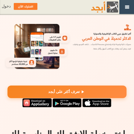
اشترك الآن
دخول
تعرف أكثر على أبجد