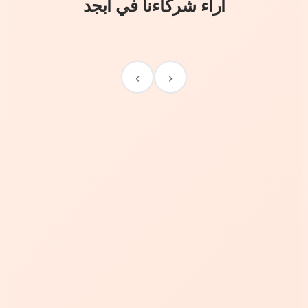
آراء شركاءنا في أبجد
›
‹