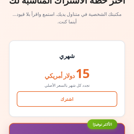
اختر خطة الاشتراك المناسبة لك
مكتبتك الشخصية في متناول يديك. استمع واقرأ بلا قيود…
أينما كنت.
شهري
15
دولار أمريكي
تجدد كل شهر بالسعر الأصلي
اشترك
الأكثر توفيرًا