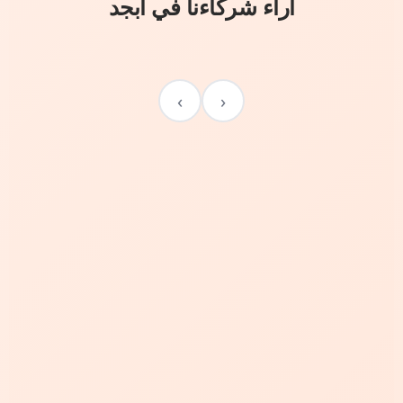
آراء شركاءنا في أبجد
›
‹