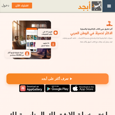
اشترك الآن
دخول
تعرف أكثر على أبجد