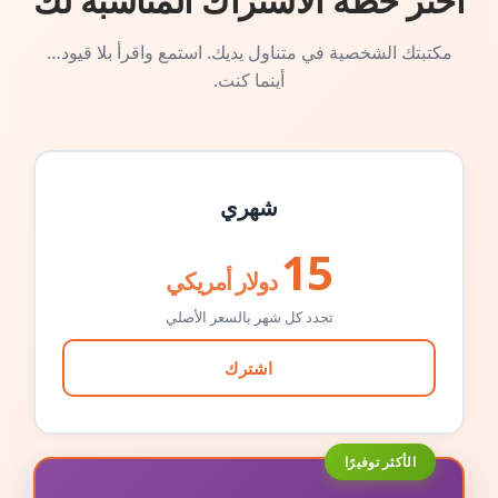
اختر خطة الاشتراك المناسبة لك
مكتبتك الشخصية في متناول يديك. استمع واقرأ بلا قيود…
أينما كنت.
شهري
15
دولار أمريكي
تجدد كل شهر بالسعر الأصلي
اشترك
الأكثر توفيرًا