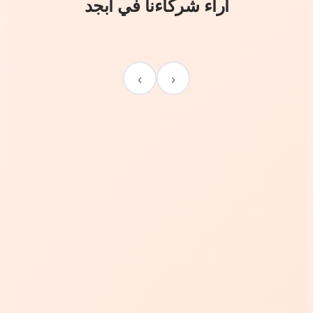
آراء شركاءنا في أبجد
›
‹