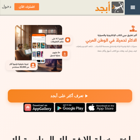
اشترك الآن
دخول
تعرف أكثر على أبجد