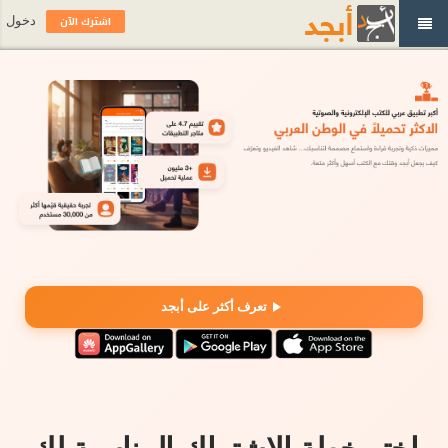
اشترك الآن
دخول
تعرف أكثر على أبجد