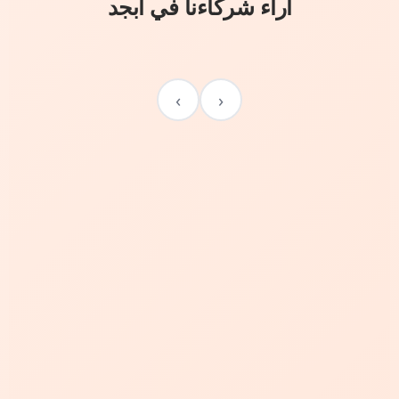
آراء شركاءنا في أبجد
›
‹