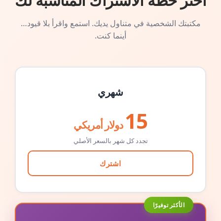
اختر خطة الاشتراك المناسبة لك
مكتبتك الشخصية في متناول يديك. استمع واقرأ بلا قيود…
أينما كنت.
شهري
15
دولار أمريكي
تجدد كل شهر بالسعر الأصلي
اشترك
الأكثر توفيرًا