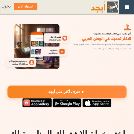
اشترك الآن
دخول
تعرف أكثر على أبجد