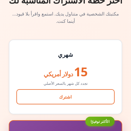
اختر خطة الاشتراك المناسبة لك
مكتبتك الشخصية في متناول يديك. استمع واقرأ بلا قيود…
أينما كنت.
شهري
15
دولار أمريكي
تجدد كل شهر بالسعر الأصلي
اشترك
الأكثر توفيرًا