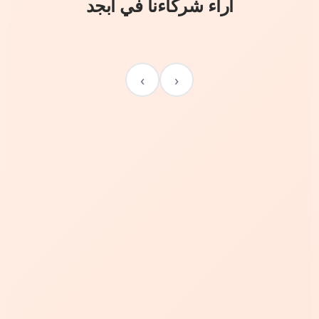
آراء شركاءنا في أبجد
›
‹