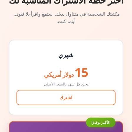
اختر خطة الاشتراك المناسبة لك
مكتبتك الشخصية في متناول يديك. استمع واقرأ بلا قيود…
أينما كنت.
شهري
15
دولار أمريكي
تجدد كل شهر بالسعر الأصلي
اشترك
الأكثر توفيرًا