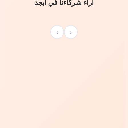
آراء شركاءنا في أبجد
›
‹