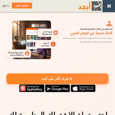
اشترك الآن
دخول
تعرف أكثر على أبجد