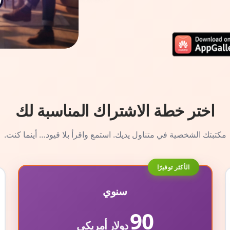
اختر خطة الاشتراك المناسبة لك
مكتبتك الشخصية في متناول يديك. استمع واقرأ بلا قيود… أينما كنت.
الأكثر توفيرًا
سنوي
90
دولار أمريكي