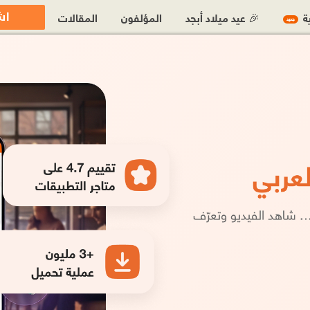
اش
ية
🎉 عيد ميلاد أبجد
المؤلفون
المقالات
جديد