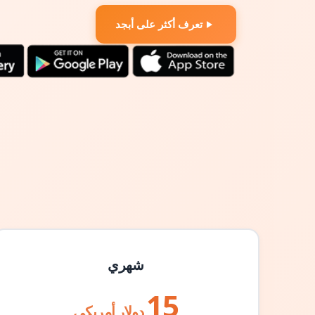
تعرف أكثر على أبجد
شهري
15
دولار أمريكي