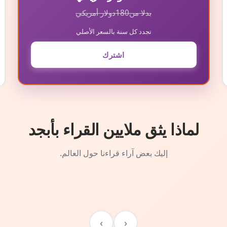
بدلا من
180
دولار أمريكي
تجدد كل سنة بالسعر الأصلي
اشترك
لماذا يثق ملايين القراء بأبجد
إليك بعض آراء قراءنا حول العالم.
›
‹