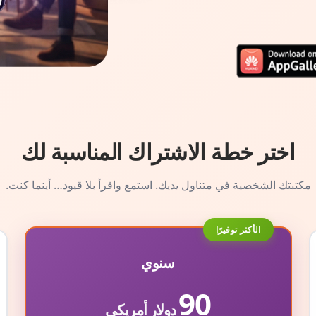
اختر خطة الاشتراك المناسبة لك
مكتبتك الشخصية في متناول يديك. استمع واقرأ بلا قيود… أينما كنت.
الأكثر توفيرًا
سنوي
90
دولار أمريكي