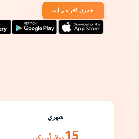
تعرف أكثر على أبجد
شهري
15
دولار أمريكي