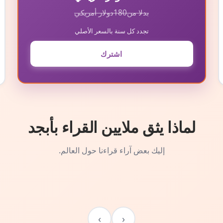
بدلا من
180
دولار أمريكي
تجدد كل سنة بالسعر الأصلي
اشترك
لماذا يثق ملايين القراء بأبجد
إليك بعض آراء قراءنا حول العالم.
›
‹