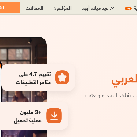
اش
ية
🎉 عيد ميلاد أبجد
المؤلفون
المقالات
جديد