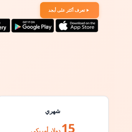
تعرف أكثر على أبجد
شهري
15
دولار أمريكي