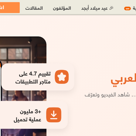
اش
ية
🎉 عيد ميلاد أبجد
المؤلفون
المقالات
جديد