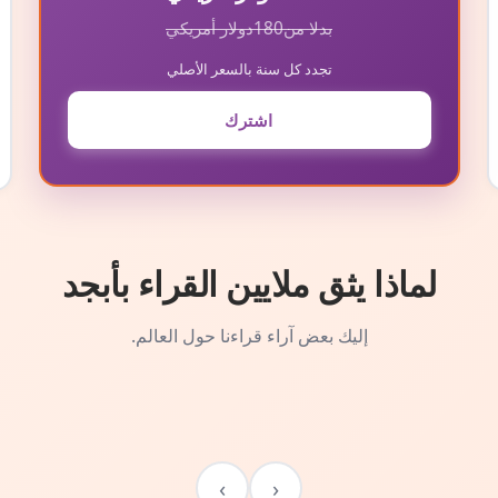
بدلا من
180
دولار أمريكي
تجدد كل سنة بالسعر الأصلي
اشترك
لماذا يثق ملايين القراء بأبجد
إليك بعض آراء قراءنا حول العالم.
›
‹