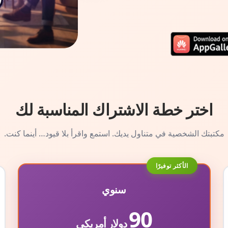
اختر خطة الاشتراك المناسبة لك
مكتبتك الشخصية في متناول يديك. استمع واقرأ بلا قيود… أينما كنت.
الأكثر توفيرًا
سنوي
90
دولار أمريكي