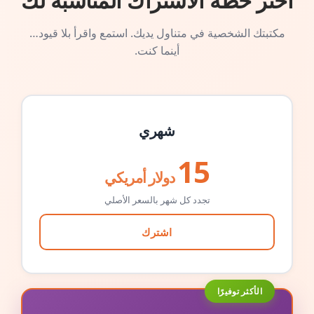
اختر خطة الاشتراك المناسبة لك
مكتبتك الشخصية في متناول يديك. استمع واقرأ بلا قيود…
أينما كنت.
شهري
15
دولار أمريكي
تجدد كل شهر بالسعر الأصلي
اشترك
الأكثر توفيرًا