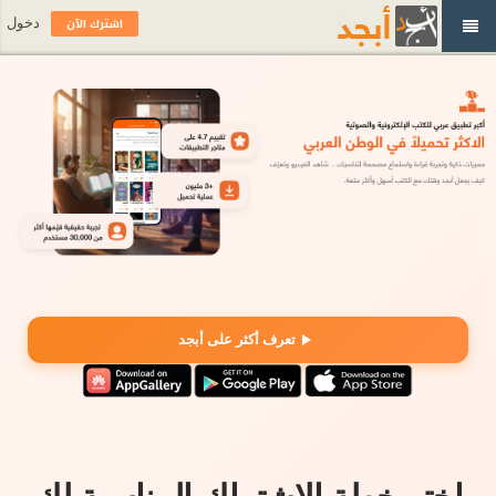
اشترك الآن
دخول
تعرف أكثر على أبجد