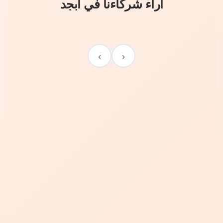
آراء شركاءنا في أبجد
›
‹