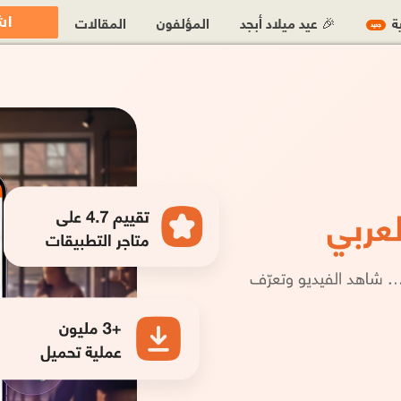
اش
ية
🎉 عيد ميلاد أبجد
المؤلفون
المقالات
جديد