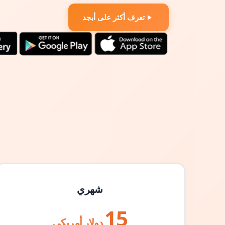
تعرف أكثر على أبجد
شهري
15
دولار أمريكي