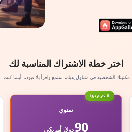
اختر خطة الاشتراك المناسبة لك
مكتبتك الشخصية في متناول يديك. استمع واقرأ بلا قيود… أينما كنت.
الأكثر توفيرًا
سنوي
90
دولار أمريكي