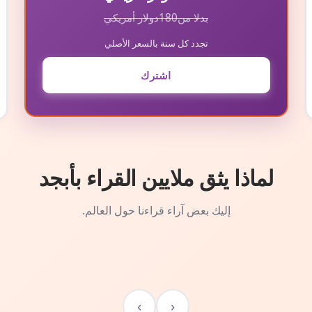
بدلا من
180
دولار أمريكي
تجدد كل سنة بالسعر الأصلي
اشترك
لماذا يثق ملايين القراء بأبجد
إليك بعض آراء قراءنا حول العالم.
›
‹