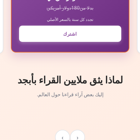
بدلا من
180
دولار أمريكي
تجدد كل سنة بالسعر الأصلي
اشترك
لماذا يثق ملايين القراء بأبجد
إليك بعض آراء قراءنا حول العالم.
›
‹