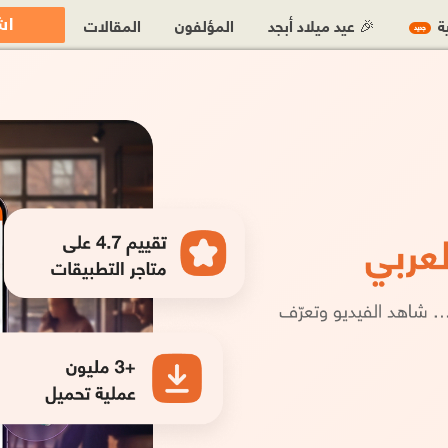
اش
ية
🎉 عيد ميلاد أبجد
المؤلفون
المقالات
جديد