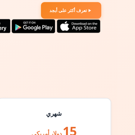
تعرف أكثر على أبجد
شهري
15
دولار أمريكي