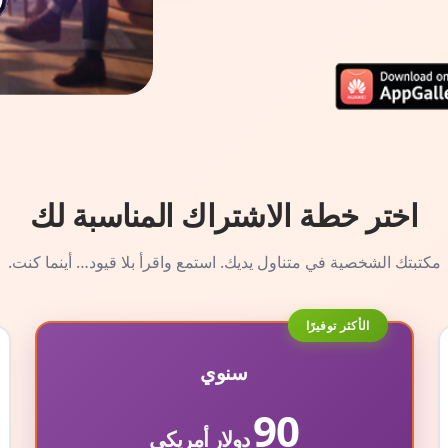
اختر خطة الاشتراك المناسبة لك
مكتبتك الشخصية في متناول يديك. استمع واقرأ بلا قيود… أينما كنت.
الأكثر توفيرًا
سنوي
90
دولار أمريكي