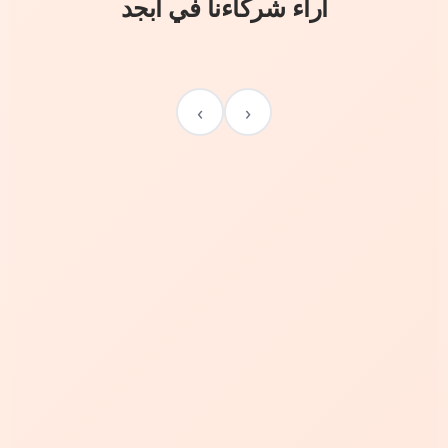
آراء شركاءنا في أبجد
›
‹