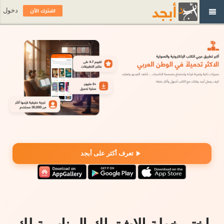
اشترك الآن
دخول
تعرف أكثر على أبجد