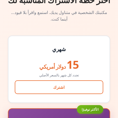
اختر خطة الاشتراك المناسبة لك
مكتبتك الشخصية في متناول يديك. استمع واقرأ بلا قيود…
أينما كنت.
شهري
15
دولار أمريكي
تجدد كل شهر بالسعر الأصلي
اشترك
الأكثر توفيرًا