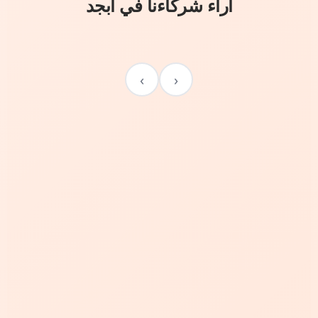
آراء شركاءنا في أبجد
›
‹