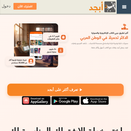
اشترك الآن
دخول
تعرف أكثر على أبجد