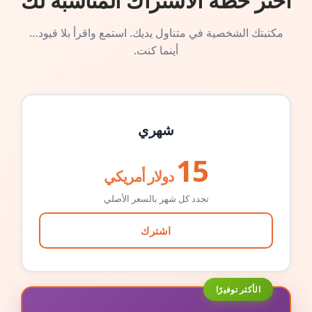
اختر خطة الاشتراك المناسبة لك
مكتبتك الشخصية في متناول يديك. استمع واقرأ بلا قيود…
أينما كنت.
شهري
15
دولار أمريكي
تجدد كل شهر بالسعر الأصلي
اشترك
الأكثر توفيرًا