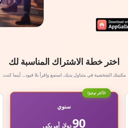
اختر خطة الاشتراك المناسبة لك
مكتبتك الشخصية في متناول يديك. استمع واقرأ بلا قيود… أينما كنت.
الأكثر توفيرًا
سنوي
90
دولار أمريكي