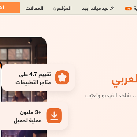
اش
ية
🎉 عيد ميلاد أبجد
المؤلفون
المقالات
جديد