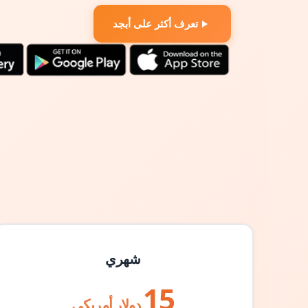
تعرف أكثر على أبجد
شهري
15
دولار أمريكي