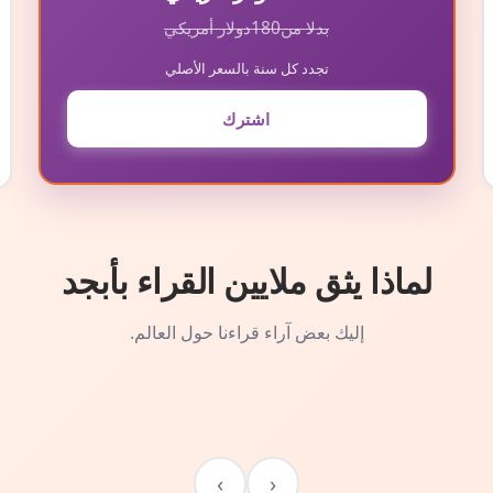
بدلا من
180
دولار أمريكي
تجدد كل سنة بالسعر الأصلي
اشترك
لماذا يثق ملايين القراء بأبجد
إليك بعض آراء قراءنا حول العالم.
›
‹